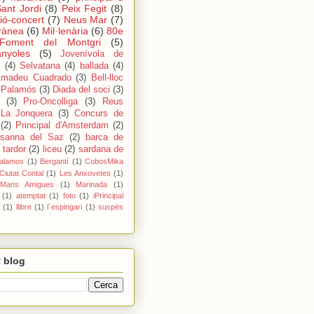
ant Jordi
(8)
Peix Fegit
(8)
ió-concert
(7)
Neus Mar
(7)
rànea
(6)
Mil·lenària
(6)
80e
Foment del Montgri
(5)
nyoles
(5)
Jovenívola de
l
(4)
Selvatana
(4)
ballada
(4)
madeu Cuadrado
(3)
Bell-lloc
 Palamós
(3)
Diada del soci
(3)
(3)
Pro-Oncolliga
(3)
Reus
 La Jonquera
(3)
Concurs de
(2)
Principal d'Amsterdam
(2)
sanna del Saz
(2)
barca de
 tardor
(2)
liceu
(2)
sardana de
Palamos
(1)
Bergantí
(1)
CobosMika
Ciutat Contal
(1)
Les Anxovetes
(1)
Mans Amigues
(1)
Marinada
(1)
(1)
atemptat
(1)
foto
(1)
iPrincipal
(1)
llibre
(1)
l´espingari
(1)
suspès
 blog