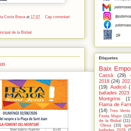
ta Costa Brava
at
17:07
Cap comentari:
incipal de la Bisbal
Etiquetes
an
Baix Empo
Cassà
(29)
2018
(24)
202
(19)
Audició
(
ballades 2023
Montgrins
(1
Flama de Farn
(14)
Tres Vents
Festa Major
(12)
de la Bisbal
(11)
´Olesa
(10)
apl
ballades 2026
(