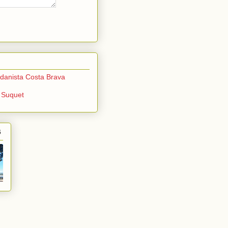
danista Costa Brava
 Suquet
6