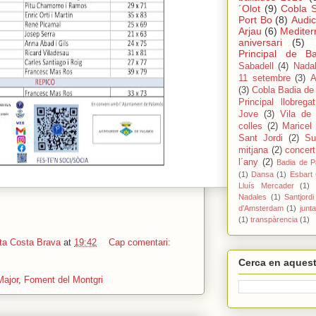
´Olot
(9)
Cobla S
Port Bo
(8)
Audic
Arjau
(6)
Mediter
aniversari
(5)
Principal de Ba
Sabadell
(4)
Nada
11 setembre
(3)
A
(3)
Cobla Badia de
Principal llobregat
Jove
(3)
Vila de
colles
(2)
Maricel
Sant Jordi
(2)
Su
mitjana
(2)
concert
l´any
(2)
Badia de 
(1)
Dansa
(1)
Esbart 
Lluís Mercader
(1)
Nadales
(1)
Santjordi
d'Amsterdam
(1)
junta
(1)
transpàrencia
(1)
ta Costa Brava
at
19:42
Cap comentari:
Cerca en aquest
Major
,
Foment del Montgri