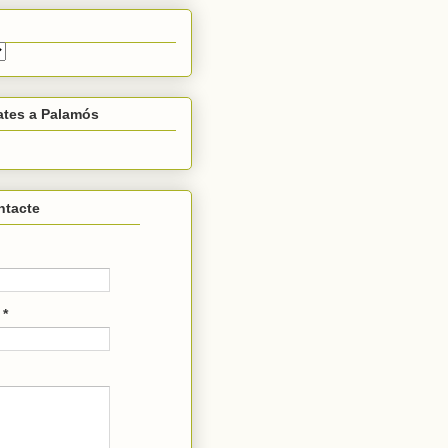
ates a Palamós
ntacte
c
*